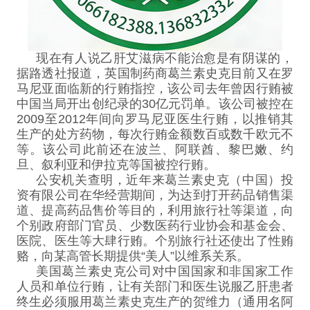
现在有人说乙肝
艾滋病
不能治愈是有阴谋的，
据路透社报道，英国制药商葛兰素史克目前又在罗
马尼亚面临新的行贿指控，该公司去年曾因行贿被
中国当局开出创纪录的30亿元罚单。该公司被控在
2009至2012年间向罗马尼亚医生行贿，以推销其
生产的处方药物，每次行贿金额数百或数千欧元不
等。该公司此前还在波兰、阿联酋、黎巴嫩、约
旦、叙利亚和伊拉克等国被控行贿。
公安机关查明，近年来葛兰素史克（中国）投
资有限公司在华经营期间，为达到打开药品销售渠
道、提高药品售价等目的，利用旅行社等渠道，向
个别政府部门官员、少数医药行业协会和基金会、
医院、医生等大肆行贿。个别旅行社还使出了性贿
赂，向某高管长期提供“美人”以维系关系。
美国葛兰素史克公司对中国国家和非国家工作
人员和单位行贿，让有关部门和医生说服乙肝患者
终生必须服用葛兰素史克生产的贺维力（通用名阿