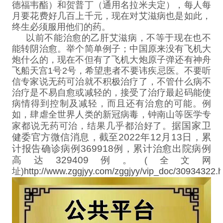
德福韦酯）和贺普丁（通用名拉米夫定），每人每
月要花费好几百上千元，现在对艾滋病也是如此，
终生必须服用他们的药。
以前不能治愈的乙肝艾滋病，不等于现在也不
能转阴治愈。
举个简单例子；中国原来没有飞机大
炮什么的，现在不但有了飞机大炮原子弹还有神舟
飞船天宫1号2号，希望患者不要讳疾忌医。不要听
信专家说无药可治就不积极治疗了，不管什么病不
治疗是不易自愈或减轻的，接受了治疗最起码能使
病情得到控制及减轻，而且还有治愈的可能。例
如，肆虐全世界人类的新冠病毒，钟南山等医学专
据国家卫
家都说无药可治，结果几乎都治好了。
健委官方微信消息，截至2022年12月13日，累
计报告确诊病例369918例，累计治愈出院病例
高达329409例。
(全文网
址)
http://www.zggjyy.com/zggjyy/vip_doc/30934322.h